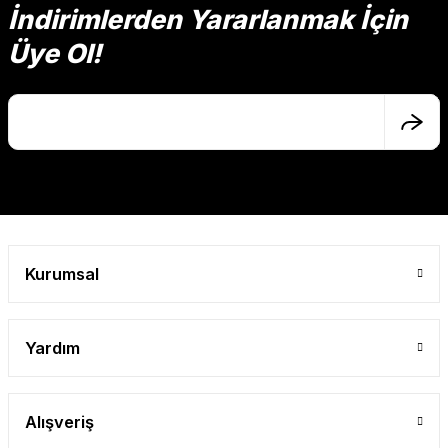
İndirimlerden Yararlanmak İçin
Üye Ol!
Ürün resmi kalitesiz, bozuk veya görüntülenemiyor.
Ürün açıklamasında eksik bilgiler bulunuyor.
Ürün bilgilerinde hatalar bulunuyor.
Ürün fiyatı diğer sitelerden daha pahalı.
Bu ürüne benzer farklı alternatifler olmalı.
Kurumsal
Gönder
Yardım
Alışveriş