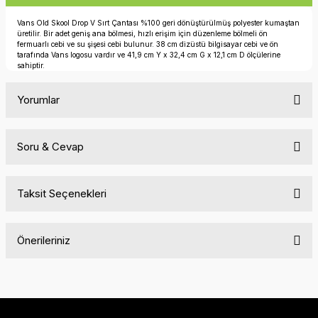
Vans Old Skool Drop V Sırt Çantası %100 geri dönüştürülmüş polyester kumaştan
üretilir. Bir adet geniş ana bölmesi, hızlı erişim için düzenleme bölmeli ön
fermuarlı cebi ve su şişesi cebi bulunur. 38 cm dizüstü bilgisayar cebi ve ön
tarafında Vans logosu vardır ve 41,9 cm Y x 32,4 cm G x 12,1 cm D ölçülerine
sahiptir.
Yorumlar
Soru & Cevap
Bu ürüne ilk yorumu siz yapın!
Taksit Seçenekleri
Yorum Yaz
Ürün hakkında henüz soru sorulmamış.
Önerileriniz
Soru Sor
Bu ürünün fiyat bilgisi, resim, ürün açıklamalarında ve diğer
konularda yetersiz gördüğünüz noktaları öneri formunu
kullanarak tarafımıza iletebilirsiniz.
Görüş ve önerileriniz için teşekkür ederiz.