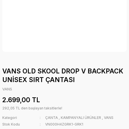
VANS OLD SKOOL DROP V BACKPACK
UNİSEX SIRT ÇANTASI
VANS
2.699,00 TL
292,05 TL den başlayan taksitlerle!
Kategori
ÇANTA
,
KAMPANYALI ÜRÜNLER
,
VANS
Stok Kodu
VN000H4ZGRK1-GRK1