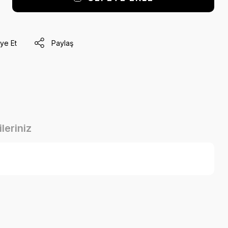
ye Et
Paylaş
leriniz
a iletebilirsiniz.