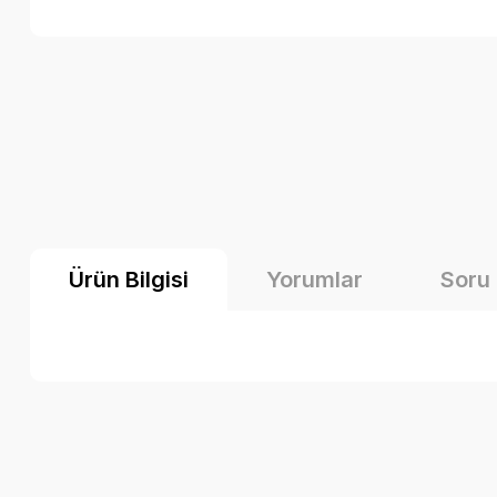
Ürün Bilgisi
Yorumlar
Soru
Bu ürünün fiyat bilgisi, resim, ürün açıklamalarında ve diğer k
Görüş ve önerileriniz için teşekkür ederiz.