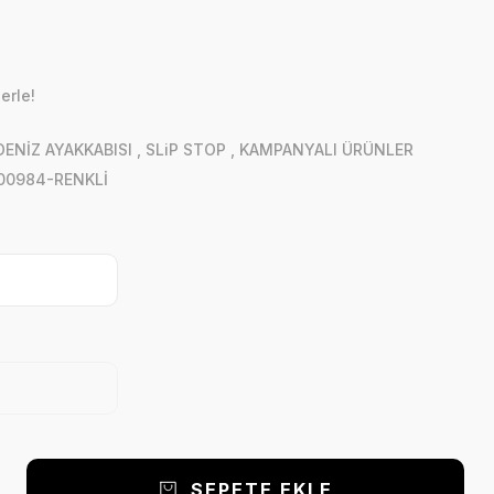
erle!
ENİZ AYAKKABISI
,
SLiP STOP
,
KAMPANYALI ÜRÜNLER
00984-RENKLİ
SEPETE EKLE