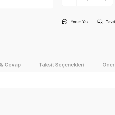
Yorum Yaz
Tavsi
 & Cevap
Taksit Seçenekleri
Öneri
onularda yetersiz gördüğünüz noktaları öneri formunu kullanarak tarafımız
Ürün hakkında henüz soru sorulmamış.
Bu ürüne ilk yorumu siz yapın!