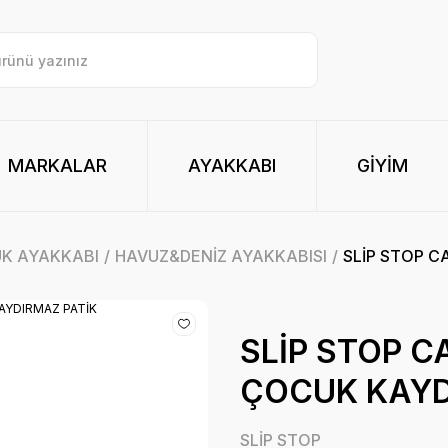
MARKALAR
AYAKKABI
GİYİM
UK AYAKKABI
HAVUZ&DENİZ AYAKKABISI
SLİP STOP C
SLİP STOP C
ÇOCUK KAYD
SLİP STOP