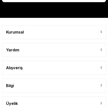
Bu ürüne benzer farklı alternatifler olmalı.
Kurumsal
Gönder
Yardım
Alışveriş
Bilgi
Üyelik