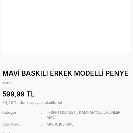
MAVİ BASKILI ERKEK MODELLİ PENYE
MAVİ
599,99 TL
64,92 TL den başlayan taksitlerle!
Kategori
T-SHIRT&ATLET
,
KAMPANYALI ÜRÜNLER
,
MAVİ
Stok Kodu
M0610100-900