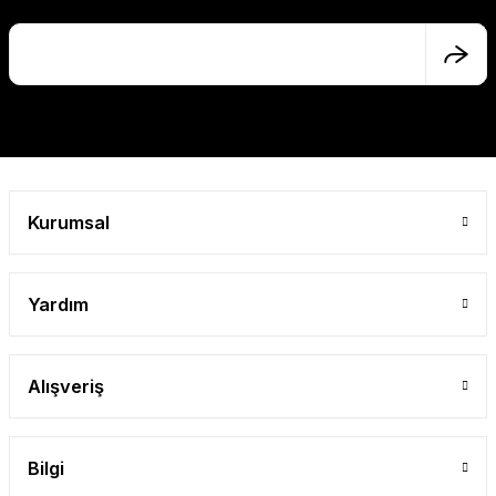
Ürün açıklamasında eksik bilgiler bulunuyor.
Ürün bilgilerinde hatalar bulunuyor.
Ürün fiyatı diğer sitelerden daha pahalı.
Bu ürüne benzer farklı alternatifler olmalı.
Kurumsal
Gönder
Yardım
Alışveriş
Bilgi