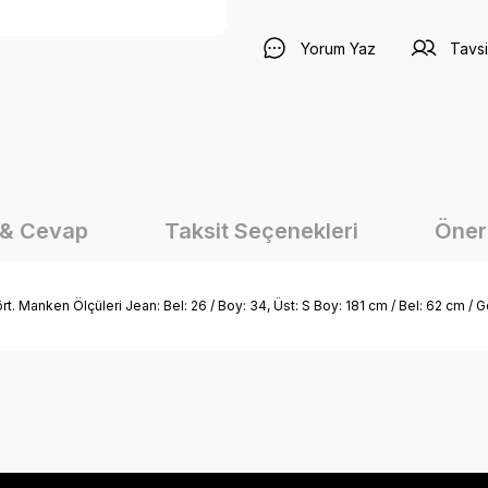
Yorum Yaz
Tavsi
 & Cevap
Taksit Seçenekleri
Öneri
. Manken Ölçüleri Jean: Bel: 26 / Boy: 34, Üst: S Boy: 181 cm / Bel: 62 cm / 
onularda yetersiz gördüğünüz noktaları öneri formunu kullanarak tarafımız
Ürün hakkında henüz soru sorulmamış.
Bu ürüne ilk yorumu siz yapın!