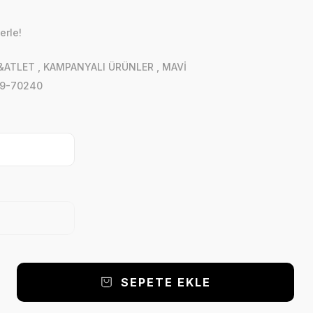
erle!
&ATLET
,
KAMPANYALI ÜRÜNLER
,
MAVİ
9-70240
SEPETE EKLE