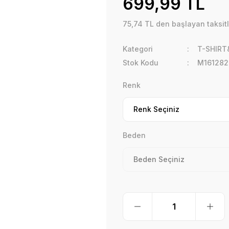
699,99 TL
75,74 TL den başlayan taksitl
Kategori
T-SHIRT
Stok Kodu
M161282
Renk
Beden