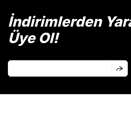
Ürün açıklamasında eksik bilgiler bulunuyor.
Ürün bilgilerinde hatalar bulunuyor.
İndirimlerden Yar
Ürün fiyatı diğer sitelerden daha pahalı.
Bu ürüne benzer farklı alternatifler olmalı.
Üye Ol!