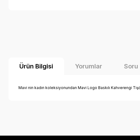
Ürün Bilgisi
Yorumlar
Soru
Mavi nin kadın koleksiyonundan Mavi Logo Baskılı Kahverengi Tişört
Bu ürünün fiyat bilgisi, resim, ürün açıklamalarında ve diğer k
Görüş ve önerileriniz için teşekkür ederiz.
Ürün resmi kalitesiz, bozuk veya görüntülenemiyor.