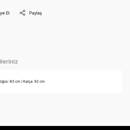
ye Et
Paylaş
leriniz
Göğüs: 83 cm / Kalça: 92 cm
a iletebilirsiniz.