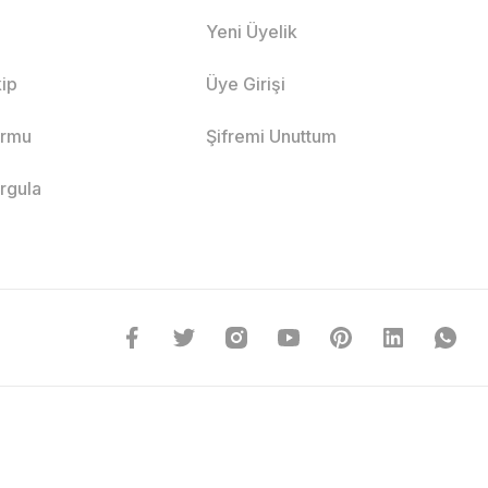
Yeni Üyelik
ip
Üye Girişi
ormu
Şifremi Unuttum
orgula