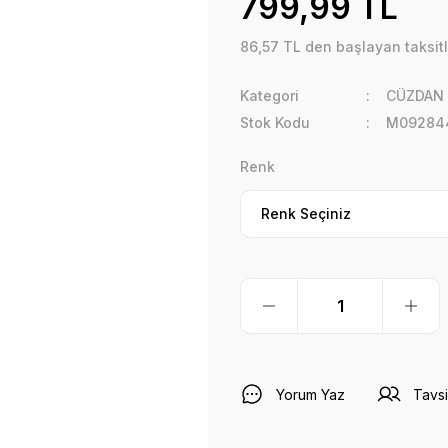
799,99 TL
86,57 TL den başlayan taksitl
Kategori
CÜZDAN
Stok Kodu
M09284
Renk
Yorum Yaz
Tavsi