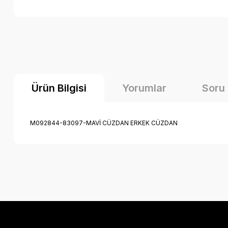
Ürün Bilgisi
Yorumlar
Soru
M092844-83097-MAVİ CÜZDAN ERKEK CÜZDAN
Bu ürünün fiyat bilgisi, resim, ürün açıklamalarında ve diğer k
Görüş ve önerileriniz için teşekkür ederiz.
Ürün resmi kalitesiz, bozuk veya görüntülenemiyor.
Ürün açıklamasında eksik bilgiler bulunuyor.