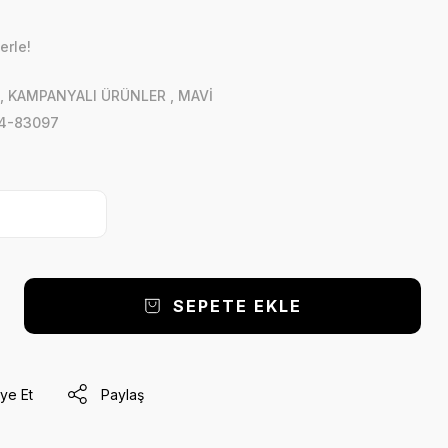
erle!
,
KAMPANYALI ÜRÜNLER
,
MAVİ
4-83097
SEPETE EKLE
ye Et
Paylaş