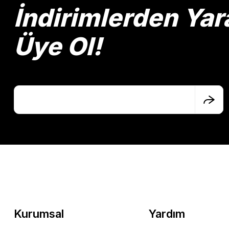
Ürün bilgilerinde hatalar bulunuyor.
İndirimlerden Yar
Ürün fiyatı diğer sitelerden daha pahalı.
Bu ürüne benzer farklı alternatifler olmalı.
Üye Ol!
Kurumsal
Yardım