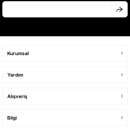
Ürün bilgilerinde hatalar bulunuyor.
Ürün fiyatı diğer sitelerden daha pahalı.
Bu ürüne benzer farklı alternatifler olmalı.
Kurumsal
Gönder
Yardım
Alışveriş
Bilgi