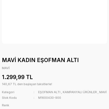
MAVİ KADIN EŞOFMAN ALTI
MAVİ
1.299,99 TL
140,67 TL den başlayan taksitlerle!
Kategori
EŞOFMAN ALTI
,
KAMPANYALI ÜRÜNLER
,
MAVİ
Stok Kodu
M1600430-900
Renk