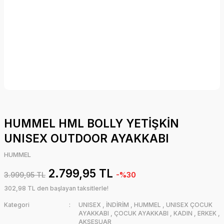
HUMMEL HML BOLLY YETİŞKİN
UNISEX OUTDOOR AYAKKABI
HUMMEL
2.799,95 TL
3.999,95 TL
-%30
302,98 TL den başlayan taksitlerle!
Kategori
UNISEX
,
İNDİRİM
,
HUMMEL
,
UNISEX ÇOCUK
AYAKKABI
,
ÇOCUK AYAKKABI
,
KADIN
,
ERKEK
,
AKSESUAR