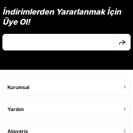
Görüş ve önerileriniz için teşekkür ederiz.
İndirimlerden Yararlanmak İçin
Üye Ol!
Ürün resmi kalitesiz, bozuk veya görüntülenemiyor.
Ürün açıklamasında eksik bilgiler bulunuyor.
Ürün bilgilerinde hatalar bulunuyor.
Ürün fiyatı diğer sitelerden daha pahalı.
Bu ürüne benzer farklı alternatifler olmalı.
Kurumsal
Gönder
Yardım
Alışveriş