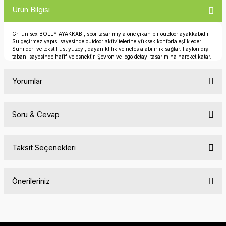
Ürün Bilgisi
Gri unisex BOLLY AYAKKABI, spor tasarımıyla öne çıkan bir outdoor ayakkabıdır.
Su geçirmez yapısı sayesinde outdoor aktivitelerine yüksek konforla eşlik eder.
Suni deri ve tekstil üst yüzeyi, dayanıklılık ve nefes alabilirlik sağlar. Faylon dış
tabanı sayesinde hafif ve esnektir. Şevron ve logo detayı tasarımına hareket katar.
Yorumlar
Soru & Cevap
Bu ürüne ilk yorumu siz yapın!
Taksit Seçenekleri
Yorum Yaz
Ürün hakkında henüz soru sorulmamış.
Önerileriniz
Soru Sor
Bu ürünün fiyat bilgisi, resim, ürün açıklamalarında ve diğer
konularda yetersiz gördüğünüz noktaları öneri formunu
kullanarak tarafımıza iletebilirsiniz.