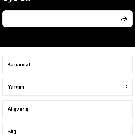
Ürün açıklamasında eksik bilgiler bulunuyor.
Ürün bilgilerinde hatalar bulunuyor.
Ürün fiyatı diğer sitelerden daha pahalı.
Bu ürüne benzer farklı alternatifler olmalı.
Kurumsal
Gönder
Yardım
Alışveriş
Bilgi