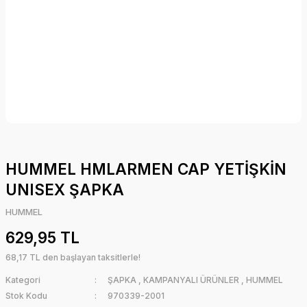
HUMMEL HMLARMEN CAP YETİŞKİN
UNISEX ŞAPKA
HUMMEL
629,95 TL
68,17 TL den başlayan taksitlerle!
Kategori
ŞAPKA
,
KAMPANYALI ÜRÜNLER
,
HUMMEL
Stok Kodu
970339-2001