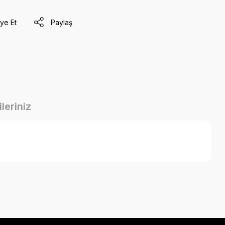
ye Et
Paylaş
leriniz
a iletebilirsiniz.