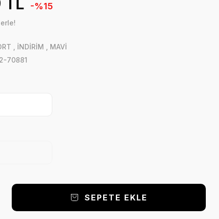
 TL
-%15
erle!
ORT
,
İNDİRİM
,
MAVİ
2-70881
SEPETE EKLE