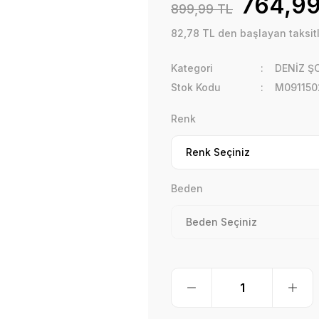
764,99
899,99 TL
82,78 TL den başlayan taksitl
Kategori
DENİZ Ş
Stok Kodu
M091150
Renk
Beden