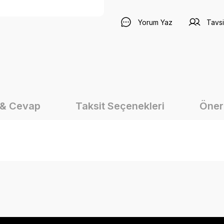
Yorum Yaz
Tavsi
 & Cevap
Taksit Seçenekleri
Öneri
onularda yetersiz gördüğünüz noktaları öneri formunu kullanarak tarafımız
Ürün hakkında henüz soru sorulmamış.
Bu ürüne ilk yorumu siz yapın!