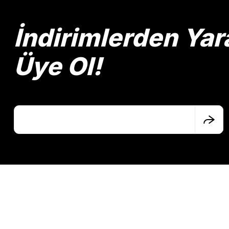
Ürün açıklamasında eksik bilgiler bulunuyor.
Ürün bilgilerinde hatalar bulunuyor.
İndirimlerden Yar
Ürün fiyatı diğer sitelerden daha pahalı.
Bu ürüne benzer farklı alternatifler olmalı.
Üye Ol!