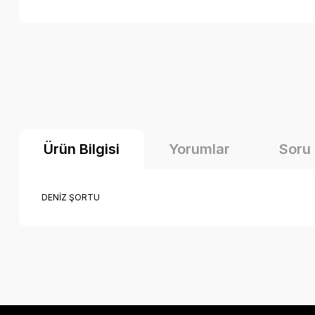
Ürün Bilgisi
Yorumlar
Soru
DENİZ ŞORTU
Bu ürünün fiyat bilgisi, resim, ürün açıklamalarında ve diğer k
Görüş ve önerileriniz için teşekkür ederiz.
Ürün resmi kalitesiz, bozuk veya görüntülenemiyor.