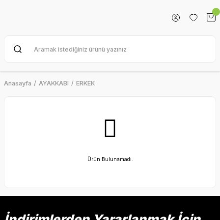
Anasayfa
AYAKKABI
ERKEK
Ürün Bulunamadı.
İndirimlerden Yararlanmak İçin